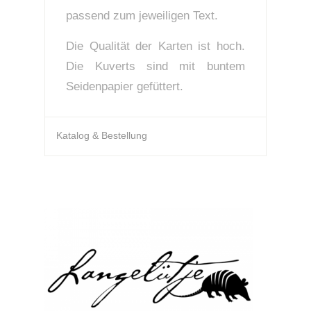
passend zum jeweiligen Text.
Die Qualität der Karten ist hoch.
Die Kuverts sind mit buntem
Seidenpapier gefüttert.
Katalog & Bestellung