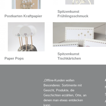
Spitzenkunst
Postkarten Kraftpapier
Frühlingsschmuck
Spitzenkunst
Paper Pops
Tischkärtchen
„Offline-Kunden wollen
Besonderes: Sortimente mit
Gesicht, Produkte, die
Geschichten erzählen, Orte, an
denen man etwas entdecken
kann.