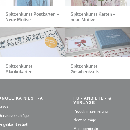
Spitzenkunst Postkarten –
Spitzenkunst Karten –
Neue Motive
neue Motive
Spitzenkunst
Spitzenkunst
Blankokarten
Geschenksets
ANGELIKA NIESTRATH
FÜR ANBIETER &
VERLAGE
News
Produktinszenierung
Serviervorschläge
Newsbeiträge
Angelika Niestrath
Messeprojekte