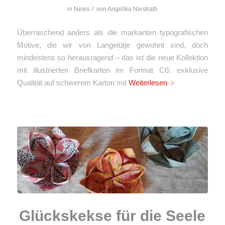
/
in
News
von
Angelika Niestrath
Überraschend anders als die markanten typografischen
Motive, die wir von Langelütje gewohnt sind, doch
mindestens so herausragend – das ist die neue Kollektion
mit illustrierten Briefkarten im Format C6: exklusive
Qualität auf schwerem Karton mit
Weiterlesen
Glückskekse für die Seele