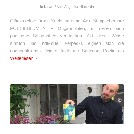
/
in
News
von
Angelika Niestrath
Glückskekse für die Seele, so nennt Anja Steppacher ihre
POESIEBLUMEN – Origamiblüten, in denen sich
poetische Botschaften verstecken. Auf diese Weise
sinnlich und individuell verpackt, eignen sich die
nachdenklichen kleinen Texte der Bodensee-Poetin als
Weiterlesen