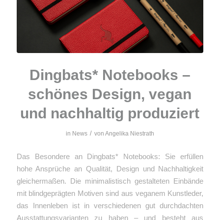
Dingbats* Notebooks –
schönes Design, vegan
und nachhaltig produziert
/
in
News
von
Angelika Niestrath
Das Besondere an Dingbats* Notebooks: Sie erfüllen
hohe Ansprüche an Qualität, Design und Nachhaltigkeit
gleichermaßen. Die minimalistisch gestalteten Einbände
mit blindgeprägten Motiven sind aus veganem Kunstleder,
das Innenleben ist in verschiedenen gut durchdachten
Ausstattungsvarianten zu haben – und besteht aus