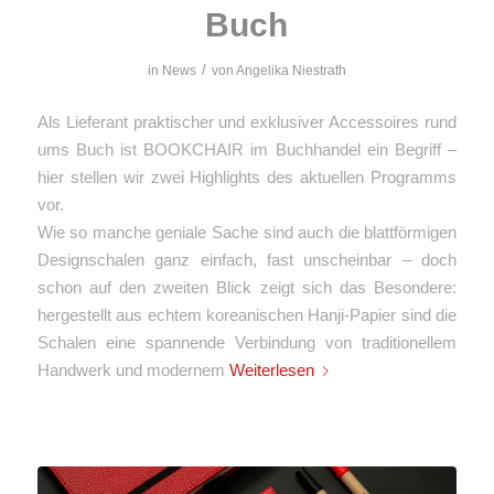
Buch
/
in
News
von
Angelika Niestrath
Als Lieferant praktischer und exklusiver Accessoires rund
ums Buch ist BOOKCHAIR im Buchhandel ein Begriff –
hier stellen wir zwei Highlights des aktuellen Programms
vor.
Wie so manche geniale Sache sind auch die blattförmigen
Designschalen ganz einfach, fast unscheinbar – doch
schon auf den zweiten Blick zeigt sich das Besondere:
hergestellt aus echtem koreanischen Hanji-Papier sind die
Schalen eine spannende Verbindung von traditionellem
Handwerk und modernem
Weiterlesen