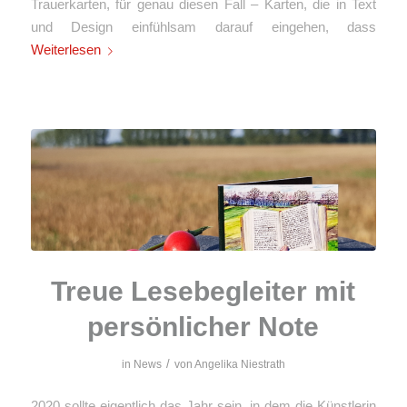
Trauerkarten, für genau diesen Fall – Karten, die in Text
und Design einfühlsam darauf eingehen, dass
Weiterlesen
Treue Lesebegleiter mit
persönlicher Note
/
in
News
von
Angelika Niestrath
2020 sollte eigentlich das Jahr sein, in dem die Künstlerin