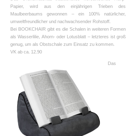
Papier, wird aus den einjährigen Trieben des
Maulbeerbaums gewonnen – ein 100% natürlicher,
umweltfreundlicher und nachwachsender Rohstoff.
Bei BOOKCHAIR gibt es die Schalen in weiteren Formen
als Wasserlilie, Ahorn- oder Lotusblatt – letzteres ist groß
genug, um als Obstschale zum Einsatz zu kommen.
VK ab ca. 12.90
Das