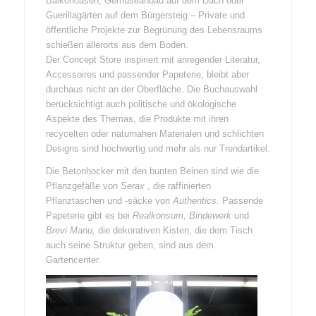
Balkonoasen, Gemüseanbau auf dem Dach oder
Guerillagärten auf dem Bürgersteig – Private und
öffentliche Projekte zur Begrünung des Lebensraums
schießen allerorts aus dem Boden.
Der Concept Store inspiriert mit anregender Literatur,
Accessoires und passender Papeterie, bleibt aber
durchaus nicht an der Oberfläche. Die Buchauswahl
berücksichtigt auch politische und ökologische
Aspekte des Themas, die Produkte mit ihren
recycelten oder naturnahen Materialen und schlichten
Designs sind hochwertig und mehr als nur Trendartikel.
Die Betonhocker mit den bunten Beinen sind wie die
Pflanzgefäße von
Serax
, die raffinierten
Pflanztaschen und -säcke von
Authentics.
Passende
Papeterie gibt es bei
Realkonsum, Bindewerk
und
Brevi Manu,
die dekorativen Kisten, die dem Tisch
auch seine Struktur geben, sind aus dem
Gartencenter
.