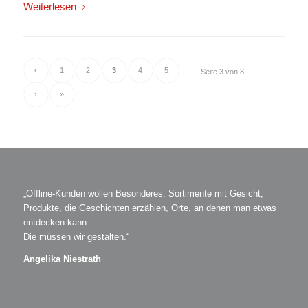
Weiterlesen
‹
1
2
3
4
5
Seite 3 von 8
›
»
„Offline-Kunden wollen Besonderes: Sortimente mit Gesicht,
Produkte, die Geschichten erzählen, Orte, an denen man etwas
entdecken kann.
Die müssen wir gestalten.“
Angelika Niestrath