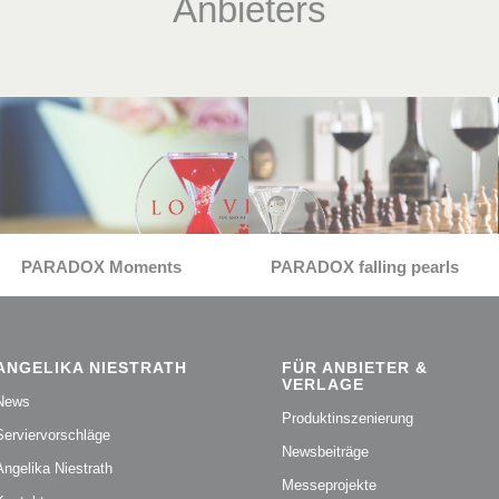
Anbieters
PARADOX Moments
PARADOX falling pearls
ANGELIKA NIESTRATH
FÜR ANBIETER &
VERLAGE
News
Produktinszenierung
Serviervorschläge
Newsbeiträge
Angelika Niestrath
Messeprojekte