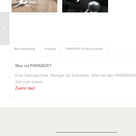
Handgeschöpftes
Papier
Beschreibung
Katalog
PARADOX im Buchhandel
Was ist PARADOX?
Eine Zeitmaschine. Weniger für Zeitreisen. Aber mit den PARADOXtim
Zeit zum Lesen.
Zuerst das!