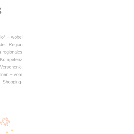
ß
io* – wobei
oder Region
n regionales
t Kompetenz
r Verschenk-
önnen – vom
d Shopping-