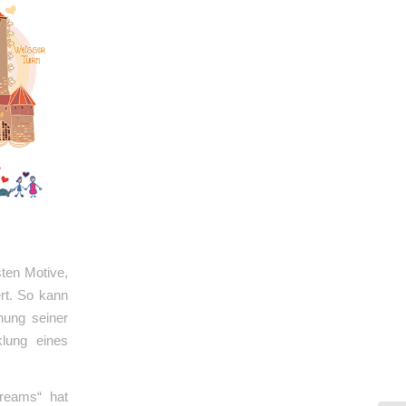
ten Motive,
rt. So kann
hung seiner
klung eines
Dreams“ hat