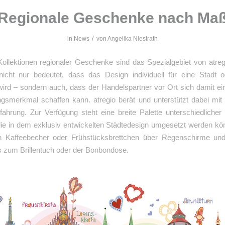
Regionale Geschenke nach Ma
/
in
News
von
Angelika Niestrath
Kollektionen regionaler Geschenke sind das Spezialgebiet von atreg
 nicht nur bedeutet, dass das Design individuell für eine Stadt 
wird – sondern auch, dass der Handelspartner vor Ort sich damit ei
lungsmerkmal schaffen kann. atregio berät und unterstützt dabei mi
rfahrung.
Zur Verfügung steht eine breite Palette unterschiedliche
die in dem exklusiv entwickelten Städtedesign umgesetzt werden k
n Kaffeebecher oder Frühstücksbrettchen über Regenschirme un
s zum Brillentuch oder der Bonbondose.