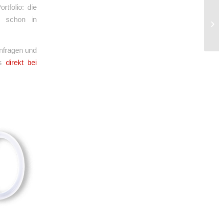
rtfolio: die
rs schon in
Anfragen und
es
direkt bei