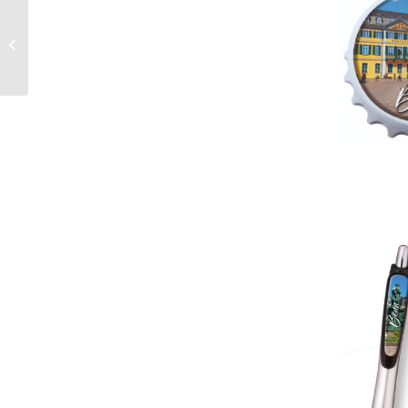
Nicht nur in Corona-
Zeiten beliebt:
Kneipenquiz fürs
Wohnzimmer