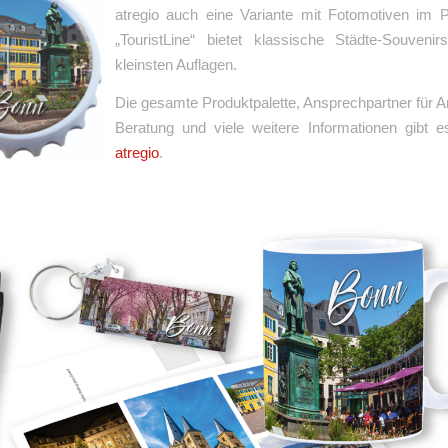
atregio auch eine Variante mit Fotomotiven im Po
„TouristLine“ bietet klassische Städte-Souveni
kleinsten Auflagen.
Die gesamte Produktpalette, Ansprechpartner für 
Beratung und viele weitere Informationen gibt 
atregio
.