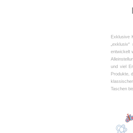
Exklusive 
„exklusiv“
entwickelt 
Alleinstel
und viel E
Produkte, 
klassische
Taschen bi