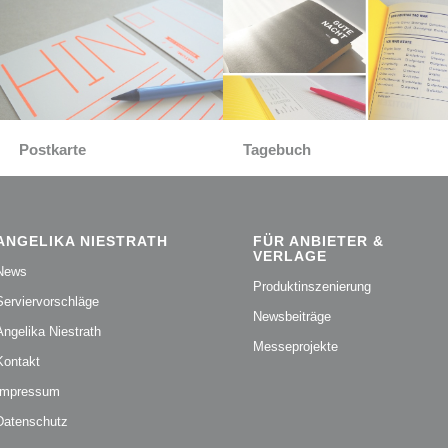
Postkarte
Tagebuch
ANGELIKA NIESTRATH
FÜR ANBIETER &
VERLAGE
News
Produktinszenierung
Serviervorschläge
Newsbeiträge
Angelika Niestrath
Messeprojekte
Kontakt
Impressum
Datenschutz