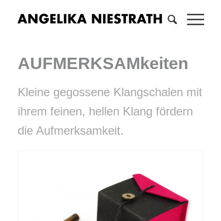
AUFMERKSAMkeiten
Kleine gegossene Klangschalen mit
ihrem feinen, hellen Klang fördern
die Aufmerksamkeit.