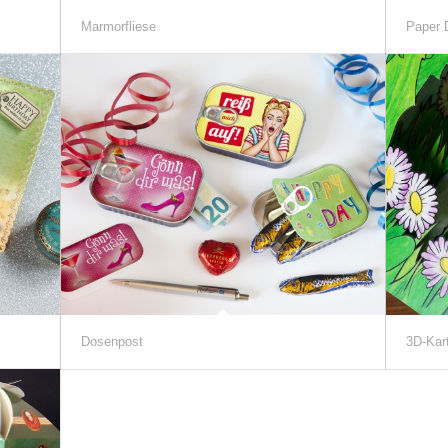
Marmorfliese
Paper 
Dosenpost
3D-Kar