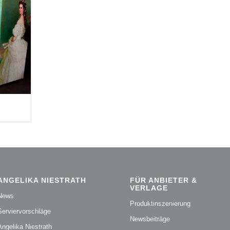
ANGELIKA NIESTRATH
FÜR ANBIETER &
VERLAGE
News
Produktinszenierung
Serviervorschläge
Newsbeiträge
Angelika Niestrath