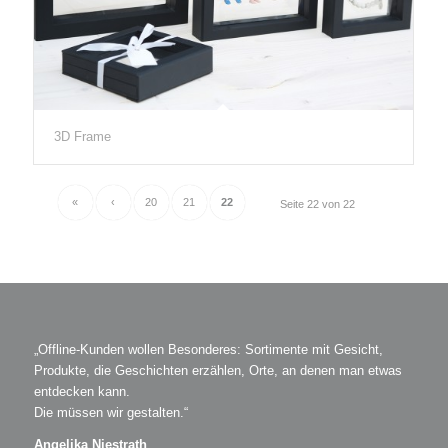
3D Frame
«
‹
20
21
22
Seite 22 von 22
„Offline-Kunden wollen Besonderes: Sortimente mit Gesicht,
Produkte, die Geschichten erzählen, Orte, an denen man etwas
entdecken kann.
Die müssen wir gestalten.“
Angelika Niestrath