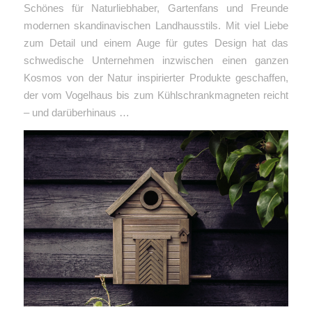
Schönes für Naturliebhaber, Gartenfans und Freunde
modernen skandinavischen Landhausstils. Mit viel Liebe
zum Detail und einem Auge für gutes Design hat das
schwedische Unternehmen inzwischen einen ganzen
Kosmos von der Natur inspirierter Produkte geschaffen,
der vom Vogelhaus bis zum Kühlschrankmagneten reicht
– und darüberhinaus …