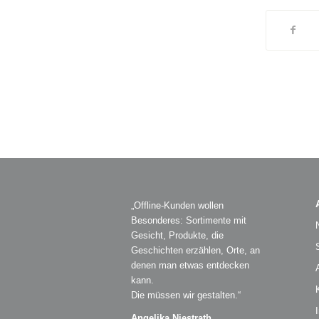
„Offline-Kunden wollen
Besonderes: Sortimente mit
Gesicht, Produkte, die
Geschichten erzählen, Orte, an
denen man etwas entdecken
kann.
Die müssen wir gestalten.“
Angelika Niestrath