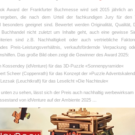
k Award der Frankfurter Buchmesse wird seit 2015 jährlich an j
vergeben, die nach dem Urteil der fachkundigen Jury für den 
 besonders geeignet sind. Bewertet werden Originalität, Qualität, 
 Buchhandel nicht zuletzt um Inhalte geht, auch eine gewisse Sinn
iterien sind z.B. Nachhaltigkeit oder auch vertriebliche Fakto
des Preis-Leistungsverhältnis, verkaufsfördernde Verpackung ode
nshilfen. Das große Bild oben zeigt die Gewinner des Award 2025:
ph Kossendey (idVenture) für das 3D-Puzzle «Sonnenpyramide«
bert Scheer (Coppenrath) für das Konzept der »Puzzle Adventskalen
 Lezsak (Leuchtkraft) für das Leselicht »Die Nachteule«
 unten zu sehen, lässt sich der Preis auch nachhaltig werbewirksam
ssestand von idVenture auf der Ambiente 2025 …