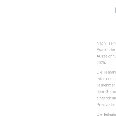
Nach sein
Frankfurt
Auszeichnu
2025.
Die Teilnah
mit einem 
Teilnehmer
dem Gemein
eingereich
Preisverlei
Die Teilna