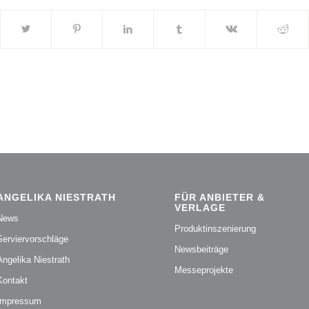
ANGELIKA NIESTRATH
FÜR ANBIETER &
VERLAGE
News
Produktinszenierung
Serviervorschläge
Newsbeiträge
Angelika Niestrath
Messeprojekte
Kontakt
Impressum