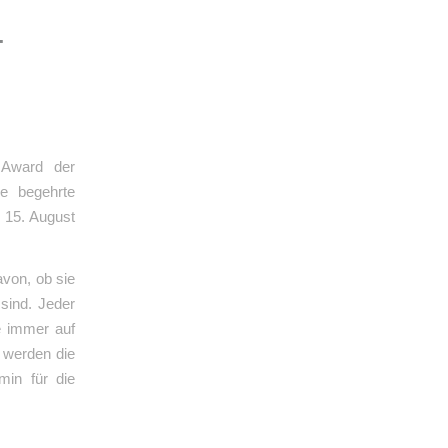
–
 Award der
e begehrte
 15. August
avon, ob sie
sind. Jeder
e immer auf
 werden die
min für die