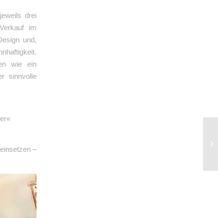
eweils drei
Verkauf im
Design und,
haftigkeit.
ren wie ein
r sinnvolle
der«
 einsetzen –