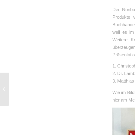
Der Nonboo
Produkte 
Buchhandel
weil es im
Weitere Kr
überzeugen
Präsentatio
1. Christo
2. Dr. Lam
3. Matthias
Sortimentsergänzungen
Wie im Bild
und Inspiration
hier am Me