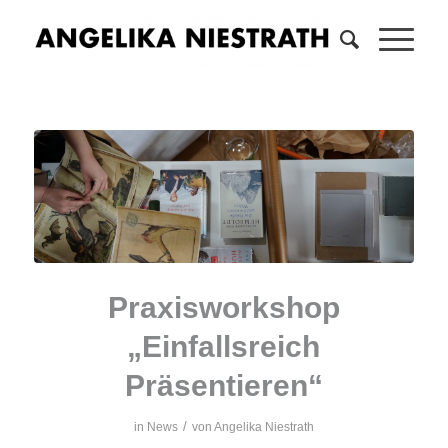
Praxisworkshop
„Einfallsreich
Präsentieren“
/
in
News
von
Angelika Niestrath