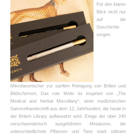
Für den klaren
Blick nicht nur
auf die
Geschichte
sorgen
Mikrofasertücher zur sanften Reinigung von Brillen und
Bildschirmen. Das rote Motiv ist inspiriert von „The
Medical and Herbal Miscellany“, einer medizinischen
Sammelhandschrift aus dem 12. Jahrhundert, die heute in
der British Library aufbewahrt wird. Einige der über 240
verschwenderisch ausgeführten Miniaturen, die
unterschiedlichste Pflanzen und Tiere stark stilisiert