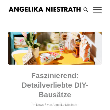
Faszinierend:
Detailverliebte DIY-
Bausätze
/
in
News
von
Angelika Niestrath