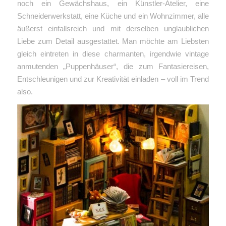
noch ein Gewächshaus, ein Künstler-Atelier, eine
Schneiderwerkstatt, eine Küche und ein Wohnzimmer, alle
äußerst einfallsreich und mit
derselben unglaublichen
Liebe zum Detail ausgestattet. Man möchte am Liebsten
gleich eintreten in diese charmanten, irgendwie vintage
anmutenden „Puppenhäuser“, die zum Fantasiereisen,
Entschleunigen und zur Kreativität einladen – voll im Trend
also.