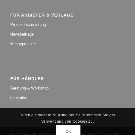
FÜR ANBIETER & VERLAGE
Produktinszenierung
Newsbeiträge
Messeprojekte
FÜR HÄNDLER
Beratung & Workshop
Inspiration
Durch die weitere Nutzung der Seite stimmen Sie der
Verwendung von Cookies zu.
OK
© 2015 Copyright - nonbook.de - Konzept + Design:
digitalstrategen GmbH