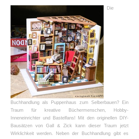
Die
Buchhandlung als Puppenhaus zum Selberbauen? Ein
Traum für kreative Büchermenschen, Hobby-
Inneneinrichter und Bastelfans! Mit den originellen DIY-
Bausätzen von Gall & Zick kann dieser Traum jetzt
Wirklichkeit werden. Neben der Buchhandlung gibt es